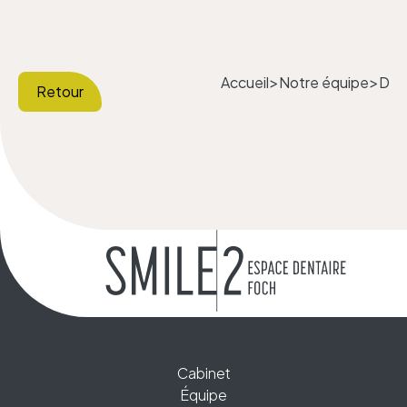
Accueil
Notre équipe
Dr 
>
>
Retour
Cabinet
Équipe