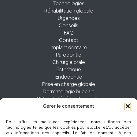
Technologies
Réhabilitation globale
Urgences
Conseils
FAQ
Contact
Implant dentaire
Parodontie
Chirurgie orale
Esthétique
Endodontie
Prise en charge globale
Dermatologie buccale
Chirurgie liée à l’orthodontie
Gérer le consentement
01 83 62 28 60
Pour offrir les meilleures expériences, nous utilisons des
technologies telles que les cookies pour stocker et/ou accéder
2bis avenue Foch, 94160 Saint-Mandé
aux informations des appareils. Le fait de consentir à ces