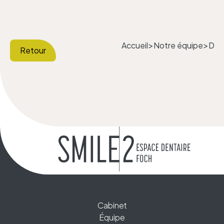
Accueil
Notre équipe
Dr G
>
>
Retour
Cabinet
Équipe