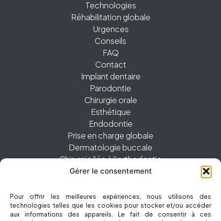
Technologies
Réhabilitation globale
Urgences
Conseils
FAQ
Contact
Implant dentaire
Parodontie
Chirurgie orale
Esthétique
Endodontie
Prise en charge globale
Dermatologie buccale
Chirurgie liée à l’orthodontie
Gérer le consentement
01 83 62 28 60
Pour offrir les meilleures expériences, nous utilisons des
technologies telles que les cookies pour stocker et/ou accéder
2bis avenue Foch, 94160 Saint-Mandé
aux informations des appareils. Le fait de consentir à ces