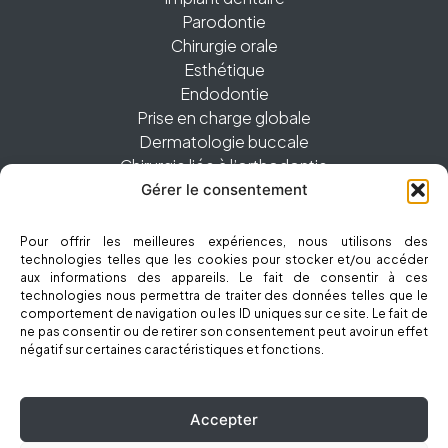
Parodontie
Chirurgie orale
Esthétique
Endodontie
Prise en charge globale
Dermatologie buccale
Chirurgie liée à l’orthodontie
Gérer le consentement
01 83 62 28 60
Pour offrir les meilleures expériences, nous utilisons des
technologies telles que les cookies pour stocker et/ou accéder
2bis avenue Foch, 94160 Saint-Mandé
aux informations des appareils. Le fait de consentir à ces
technologies nous permettra de traiter des données telles que le
comportement de navigation ou les ID uniques sur ce site. Le fait de
ne pas consentir ou de retirer son consentement peut avoir un effet
négatif sur certaines caractéristiques et fonctions.
Cabinet dentaire Smile 2 – Espaces Dentaires Foch à Saint-Mandé ©
Accepter
2026 Tous droits réservés
Conception et réalisation :
MEDIWEB